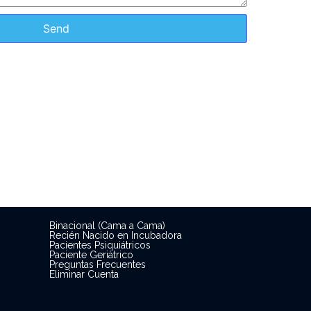
Send
Binacional (Cama a Cama)
Recién Nacido en Incubadora
Pacientes Psiquiátricos
Paciente Geriátrico
Preguntas Frecuentes
Eliminar Cuenta