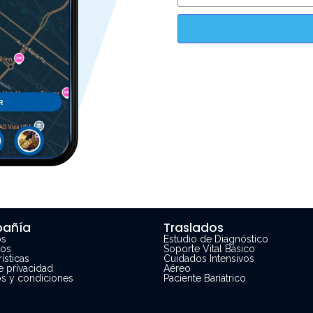
añía
Traslados
os
Estudio de Diagnóstico
ios
Soporte Vital Básico
ísticas
Cuidados Intensivos
e privacidad
Aéreo
s y condiciones
Paciente Bariátrico