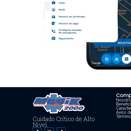
Comp
Nosotr
Benefic
Caracter
Aviso d
Término
Cuidado Crítico de Alto
Nivel.